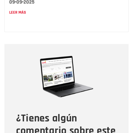
09•09•2025
LEER MÁS
Nombre
Nombre
Correo electrónico
Tipo de comentario
¿Tienes algún
Mensaje
comentario sobre este