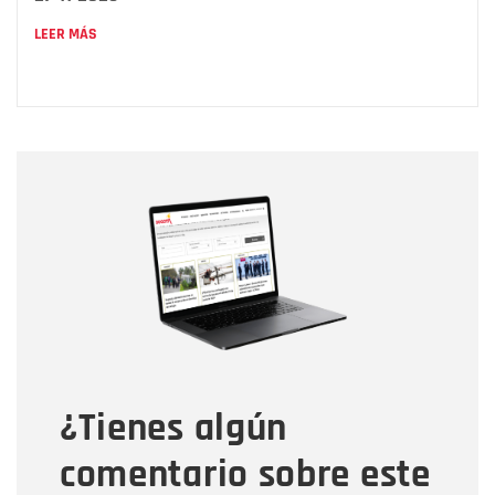
LEER MÁS
Nombre
Nombre
Correo electrónico
Tipo de comentario
¿Tienes algún
Mensaje
comentario sobre este