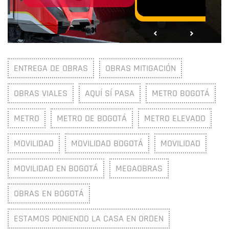
ENTREGA DE OBRAS
OBRAS MITIGACIÓN
OBRAS VIALES
AQUÍ SÍ PASA
METRO BOGOTÁ
METRO
METRO DE BOGOTÁ
METRO ELEVADO
MOVILIDAD
MOVILIDAD BOGOTÁ
MOVILIDAD
MOVILIDAD EN BOGOTÁ
MEGAOBRAS
OBRAS EN BOGOTÁ
ESTAMOS PONIENDO LA CASA EN ORDEN