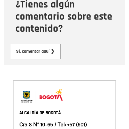
¿Tienes algún
Mensaje
comentario sobre este
contenido?
Enviar
Sí, comentar aquí ❯
ALCALDÍA DE BOGOTÁ
Cra 8 N° 10-65 / Tel:
+57 (601)