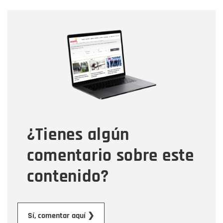
Nombre
Nombre
Correo electrónico
Tipo de comentario
¿Tienes algún
Mensaje
comentario sobre este
contenido?
Enviar
Sí, comentar aquí ❯