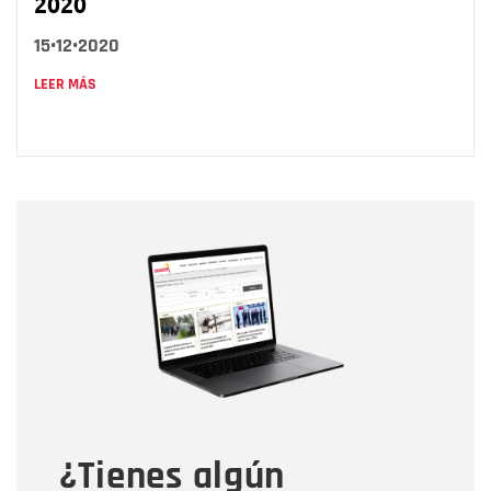
2020
15•12•2020
LEER MÁS
Nombre
Nombre
Correo electrónico
Tipo de comentario
¿Tienes algún
Mensaje