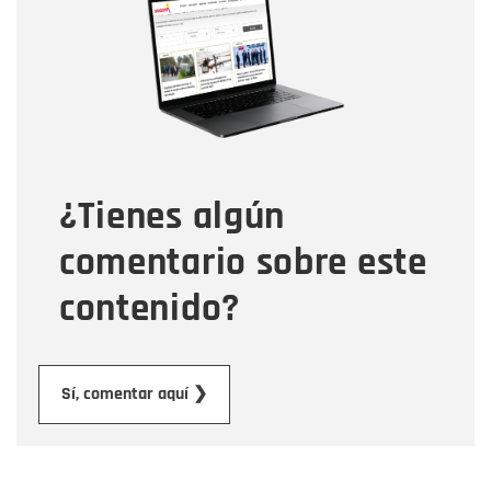
Correo electrónico
Tipo de comentario
¿Tienes algún
Mensaje
comentario sobre este
contenido?
Enviar
Sí, comentar aquí ❯