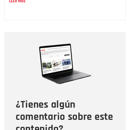
LEER MÁS
Nombre
Nombre
Correo electrónico
Tipo de comentario
¿Tienes algún
Mensaje
comentario sobre este
contenido?