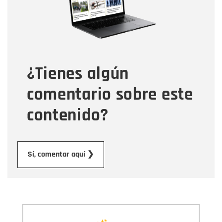
Tipo de comentario
¿Tienes algún
Mensaje
comentario sobre este
contenido?
Enviar
Sí, comentar aquí ❯