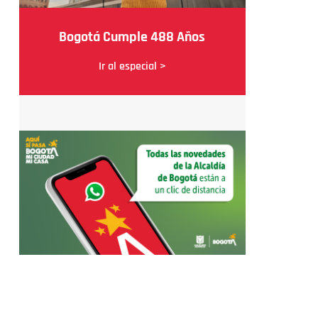
Bogotá Cumple 488 Años
Ir al especial >