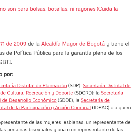
 son para bolsas, botellas, ni rayones ¡Cuida la
371 de 2009
de la
Alcaldía Mayor de Bogotá
y tiene el
s de Política Pública para la garantía plena de los
GBTI.
o por:
cretaría Distrital de Planeación
(SDP),
Secretaría Distrital de
l de Cultura, Recreación y Deporte
(SDCRD); la
Secretaría
al de Desarrollo Económico
(SDDE), la
Secretaría de
trital de la Participación y Acción Comunal
(IDPAC) o a quien
representante de las mujeres lesbianas, un representante de
las personas bisexuales y una o un representante de las