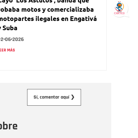
robaba motos y comercializaba
motopartes ilegales en Engativá
y Suba
02•06•2026
EER MÁS
orreo electrónico
Sí, comentar aquí ❯
ensaje
obre