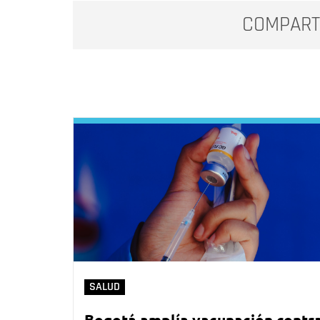
COMPART
SALUD
Bogotá amplía vacunación contr