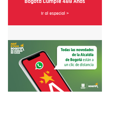
Bogotá Cumple 488 Años
Ir al especial >