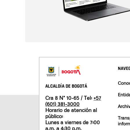
NAVEG
Conoc
ALCALDÍA DE BOGOTÁ
Entid
Cra 8 N° 10-65 / Tel:
+57
(601) 381-3000
Archi
Horario de atención al
público:
Trans
Lunes a viernes de 7:00
infor
a.m. a 4:30 p.m.