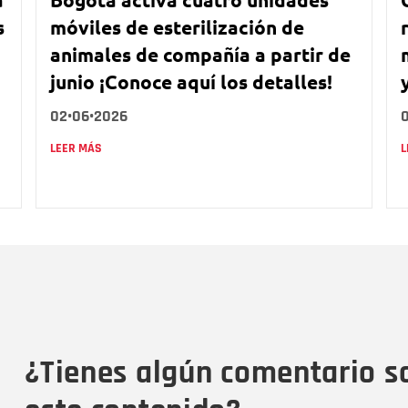
s
móviles de esterilización de
animales de compañía a partir de
junio ¡Conoce aquí los detalles!
02•06•2026
LEER MÁS
L
Nombre
C
Nombre
Tipo de comentario
M
¿Tienes algún comentario s