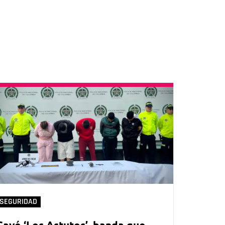
SEGURIDAD
Cayó ‘Los Astutos’, banda que