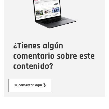
Correo electrónico
Tipo de comentario
¿Tienes algún
Mensaje
comentario sobre este
contenido?
Enviar
Sí, comentar aquí ❯