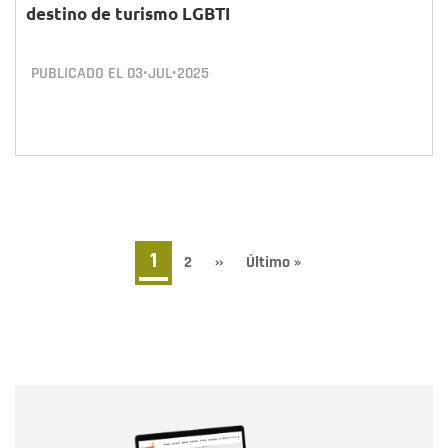
destino de turismo LGBTI
PUBLICADO EL
03•JUL•2025
Paginación
Página
1
Page
2
Siguiente
››
Última
Último »
página
página
actual
Nombre
Nombre