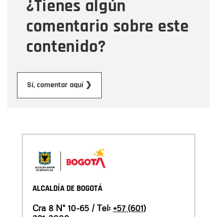
¿Tienes algún
Mensaje
comentario sobre este
contenido?
Enviar
Sí, comentar aquí ❯
ALCALDÍA DE BOGOTÁ
Cra 8 N° 10-65 / Tel:
+57 (601)