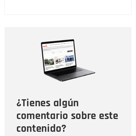
Nombre
Nombre
Correo electrónico
Tipo de comentario
¿Tienes algún
Mensaje
comentario sobre este
contenido?