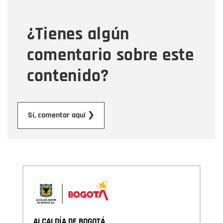
¿Tienes algún
Mensaje
comentario sobre este
contenido?
Enviar
Sí, comentar aquí ❯
ALCALDÍA DE BOGOTÁ