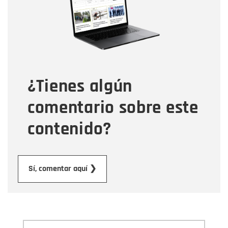
Correo electrónico
Tipo de comentario
¿Tienes algún
Mensaje
comentario sobre este
contenido?
Enviar
Sí, comentar aquí ❯