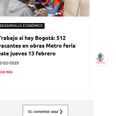
DESARROLLO ECONÓMICO
Trabajo sí hay Bogotá: 512
vacantes en obras Metro feria
este jueves 13 febrero
12•02•2025
EER MÁS
orreo electrónico
Sí, comentar aquí ❯