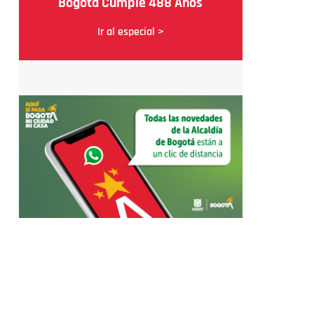
Bogotá Cumple 488 Años
Ir al especial >