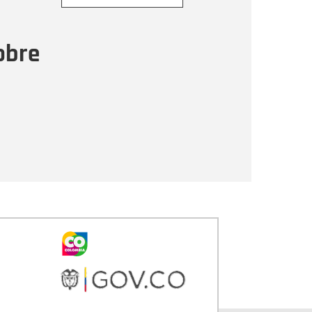
ensaje
obre
Enviar