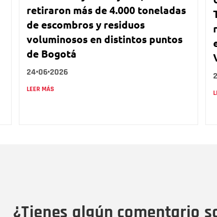
retiraron más de 4.000 toneladas
de escombros y residuos
voluminosos en distintos puntos
de Bogotá
24•06•2026
LEER MÁS
L
Nombre
C
Nombre
Tipo de comentario
M
¿Tienes algún comentario s