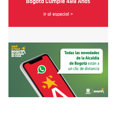
Bogotá Cumple 488 Años
Ir al especial >