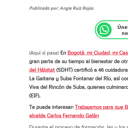
Publicado por: Angie Ruíz Rojas
Únet
no
¡Aquí sí pasa!
En
Bogotá, mi Ciudad, mi Ca
gran parte de su tiempo al bienestar de ot
del Hábitat
(SDHT) certificó a 46 cuidadora
La Gaitana y Suba Fontanar del Río, así c
Viva del Rincón de Suba, quienes culminar
(EIF).
Te puede interesar:
Trabajamos para que B
alcalde Carlos Fernando Galán
Durante el proceso de formación, las y los