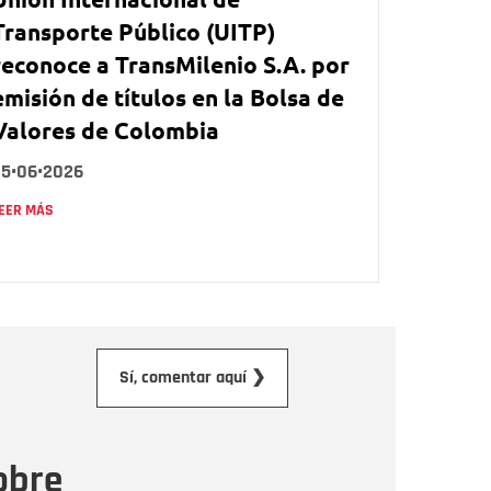
Transporte Público (UITP)
reconoce a TransMilenio S.A. por
emisión de títulos en la Bolsa de
Valores de Colombia
25•06•2026
EER MÁS
orreo electrónico
Sí, comentar aquí ❯
ensaje
obre