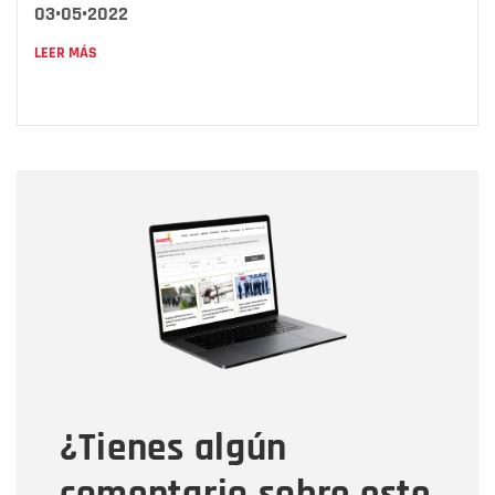
03•05•2022
LEER MÁS
Nombre
Nombre
Correo electrónico
Tipo de comentario
¿Tienes algún
Mensaje
comentario sobre este