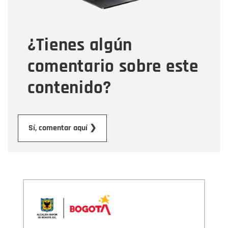
Tipo de comentario
¿Tienes algún
Mensaje
comentario sobre este
contenido?
Enviar
Sí, comentar aquí ❯