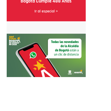
Bogotá Cumple 488 Años
Ir al especial >