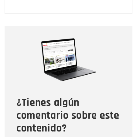
Nombre
Nombre
Correo electrónico
Tipo de comentario
¿Tienes algún
Mensaje
comentario sobre este
contenido?