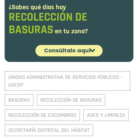
¿Sabes qué días hay
RECOLECCIÓN DE
BASURAS
en tu zona?
Consúltalo aquí
¡Es fácil! Ingresa la dirección y selecciona
UNIDAD ADMINISTRATIVA DE SERVICIOS PÚBLICOS -
'Esquema de recolección de basuras'
UAESP
BASURAS
RECOLECCIÓN DE BASURAS
RECOLECCIÓN DE ESCOMBROS
ASEO Y LIMPIEZA
SECRETARÍA DISTRITAL DEL HÁBITAT