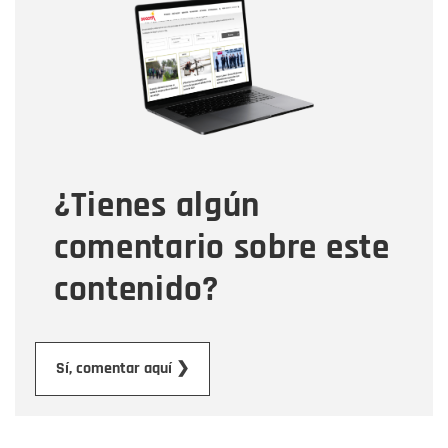
Nombre
Correo electrónico
Tipo de comentario
¿Tienes algún
Mensaje
comentario sobre este
contenido?
Enviar
Sí, comentar aquí ❯