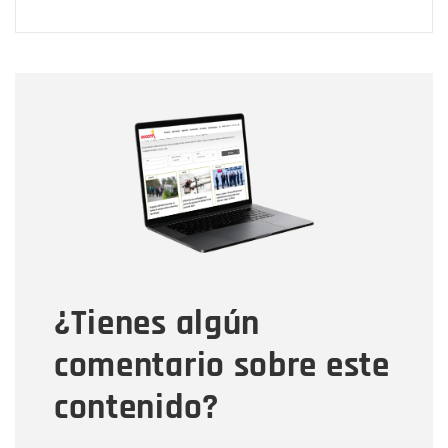
Nombre
Nombre
Correo electrónico
Tipo de comentario
¿Tienes algún
Mensaje
comentario sobre este
contenido?