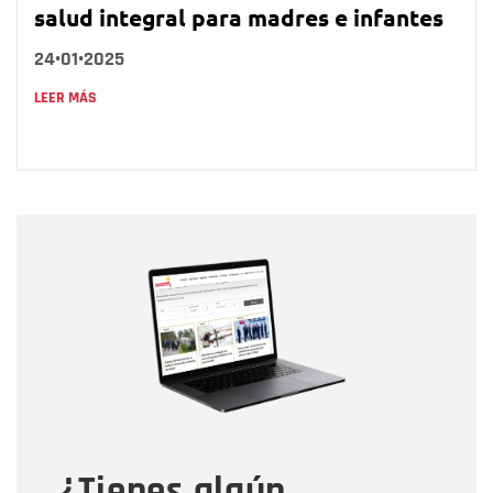
salud integral para madres e infantes
24•01•2025
LEER MÁS
Nombre
Nombre
Correo electrónico
Tipo de comentario
¿Tienes algún
Mensaje