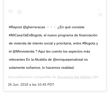
#Repost @gherreracas ・・・ ¿En qué consiste
#MiCasaYaEnBogotá, el nuevo programa de financiación
de vivienda de interés social y prioritaria, entre #Bogota y
el @Minvivienda ? Aquí les cuento los aspectos más
relevantes En la Alcaldía de @enriquepenalosal no
solamente soñamos, lo hacemos realidad.
Una publicación compartida de
Secretaría del Hábitat
(@habitat_bogota) el
26 Jun, 2018 a las 10:45 PDT