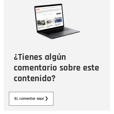
Nombre
Nombre
Correo electrónico
Tipo de comentario
¿Tienes algún
Mensaje
comentario sobre este
contenido?
Enviar
Sí, comentar aquí ❯