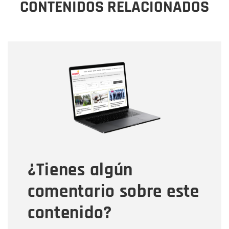
CONTENIDOS RELACIONADOS
Nombre
Nombre
Correo electrónico
Tipo de comentario
¿Tienes algún
Mensaje
comentario sobre este
contenido?