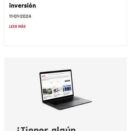
inversión
11•01•2024
LEER MÁS
Nombre
Nombre
Correo electrónico
Tipo de comentario
¿Tienes algún
Mensaje