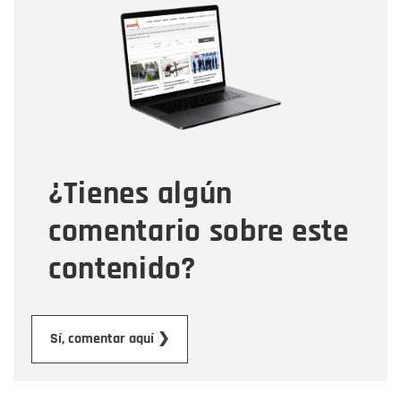
Nombre
Correo electrónico
Tipo de comentario
¿Tienes algún
Mensaje
comentario sobre este
contenido?
Enviar
Sí, comentar aquí ❯