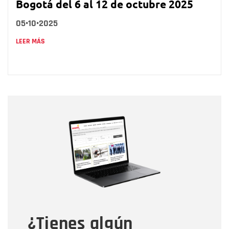
Bogotá del 6 al 12 de octubre 2025
05•10•2025
LEER MÁS
Nombre
Nombre
Correo electrónico
Tipo de comentario
¿Tienes algún
Mensaje