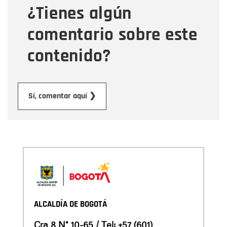
¿Tienes algún
Mensaje
comentario sobre este
contenido?
Enviar
Sí, comentar aquí ❯
ALCALDÍA DE BOGOTÁ
Cra 8 N° 10-65 / Tel:
+57 (601)