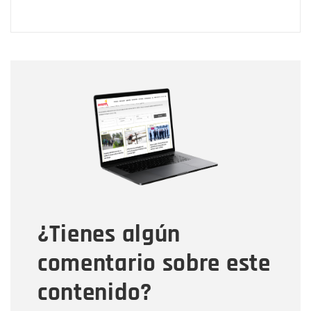
Nombre
Nombre
Correo electrónico
Tipo de comentario
¿Tienes algún
Mensaje
comentario sobre este
contenido?