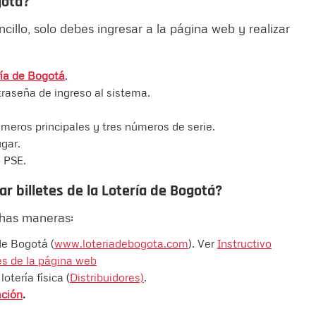
gotá?
cillo, solo debes ingresar a la página web y realizar
ría de Bogotá
.
traseña de ingreso al sistema.
meros principales y tres números de serie.
ugar.
o PSE.
 billetes de la Lotería de Bogotá?
has maneras:
de Bogotá (
www.loteriadebogota.com
). Ver
Instructivo
és de la página web
otería física (
Distribuidores)
.
ción
.