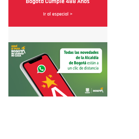
Bogotá Cumple 488 Años
Ir al especial >