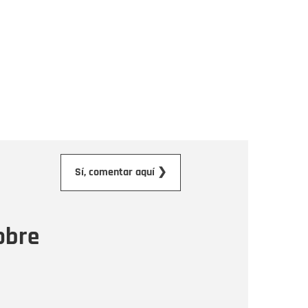
orreo electrónico
Sí, comentar aquí ❯
ensaje
obre