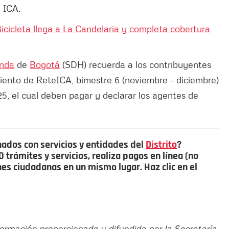
 ICA.
Bicicleta llega a La Candelaria y completa cobertura
enda
de
Bogotá
(SDH) recuerda a los contribuyentes
iento de ReteICA, bimestre 6 (noviembre - diciembre)
25, el cual deben pagar y declarar los agentes de
nados con servicios y entidades del
Distrito
?
trámites y servicios, realiza pagos en línea (no
ones ciudadanas en un mismo lugar. Haz clic en el
formación proporcionada y difundida por la Secretaría