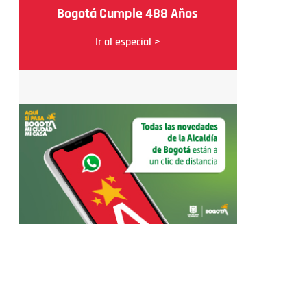
Bogotá Cumple 488 Años
Ir al especial >