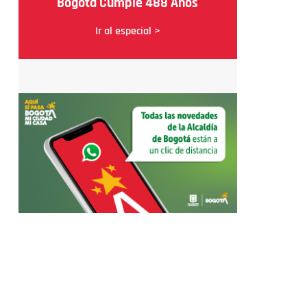
Bogotá Cumple 488 Años
Ir al especial >