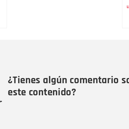
L
Nombre
C
Nombre
Tipo de comentario
M
¿Tienes algún comentario s
este contenido?