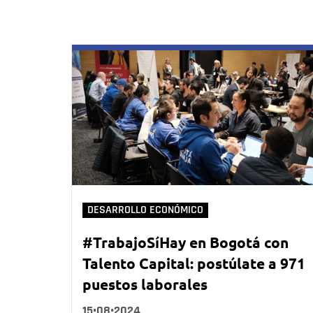
DESARROLLO ECONÓMICO
#TrabajoSíHay en Bogotá con
Talento Capital: postúlate a 971
puestos laborales
15•08•2024