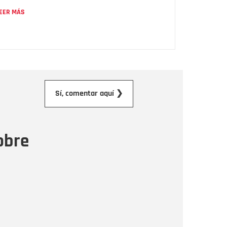
EER MÁS
orreo electrónico
Sí, comentar aquí ❯
ensaje
obre
Enviar