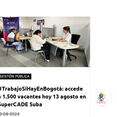
GESTIÓN PÚBLICA
#TrabajoSíHayEnBogotá: accede
a 1.500 vacantes hoy 13 agosto en
SuperCADE Suba
13•08•2024