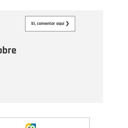
orreo electrónico
Sí, comentar aquí ❯
ensaje
obre
Enviar