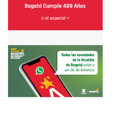
Bogotá Cumple 488 Años
Ir al especial >