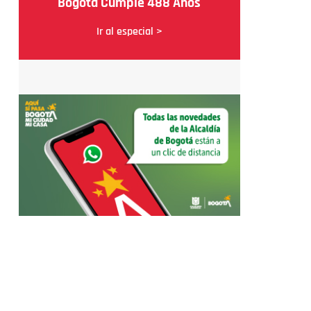
Bogotá Cumple 488 Años
Ir al especial >