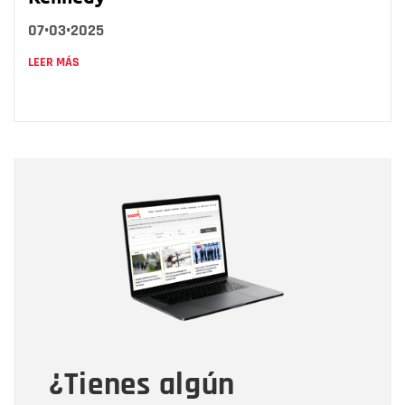
07•03•2025
LEER MÁS
Nombre
Nombre
Correo electrónico
Tipo de comentario
¿Tienes algún
Mensaje