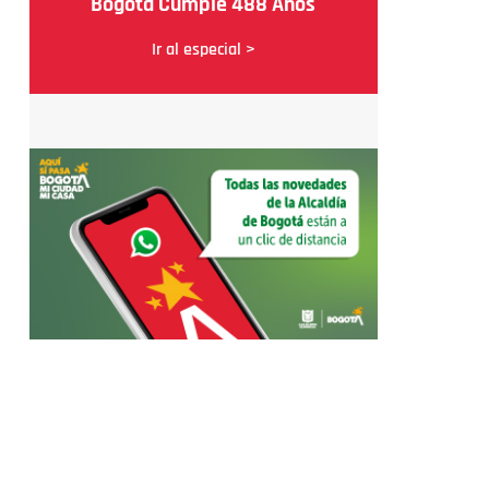
Bogotá Cumple 488 Años
Ir al especial >