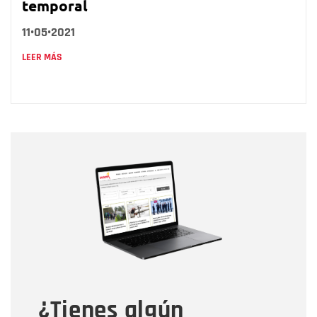
temporal
11•05•2021
LEER MÁS
Nombre
Nombre
Correo electrónico
Tipo de comentario
¿Tienes algún
Mensaje