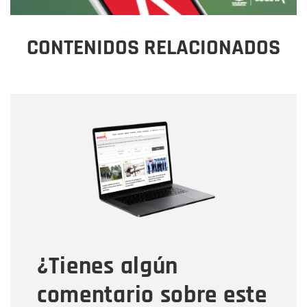
CONTENIDOS RELACIONADOS
Nombre
Nombre
Correo electrónico
Tipo de comentario
¿Tienes algún
Mensaje
comentario sobre este