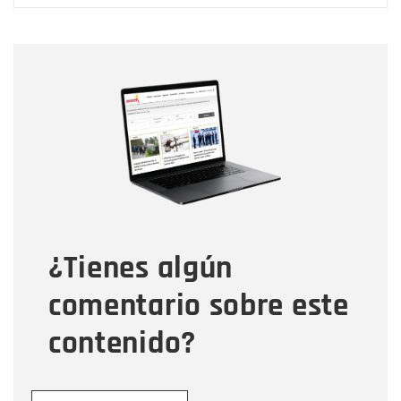
Nombre
Nombre
Correo electrónico
Tipo de comentario
¿Tienes algún
Mensaje
comentario sobre este
contenido?