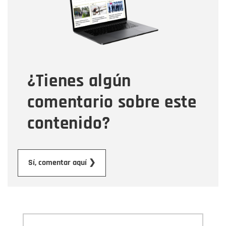
Correo electrónico
Tipo de comentario
¿Tienes algún
Mensaje
comentario sobre este
contenido?
Enviar
Sí, comentar aquí ❯