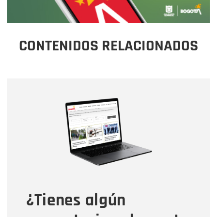
CONTENIDOS RELACIONADOS
Nombre
Nombre
Correo electrónico
Tipo de comentario
¿Tienes algún
Mensaje