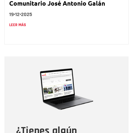
Comunitario José Antonio Galán
19•12•2025
LEER MÁS
Nombre
Nombre
Correo electrónico
Tipo de comentario
¿Tienes algún
Mensaje