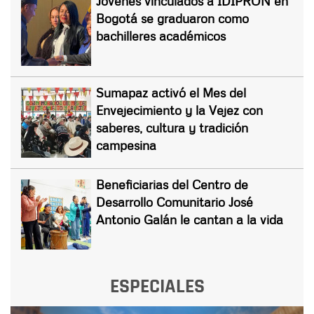
Jóvenes vinculados a IDIPRON en
Bogotá se graduaron como
bachilleres académicos
Sumapaz activó el Mes del
Envejecimiento y la Vejez con
saberes, cultura y tradición
campesina
Beneficiarias del Centro de
Desarrollo Comunitario José
Antonio Galán le cantan a la vida
ESPECIALES