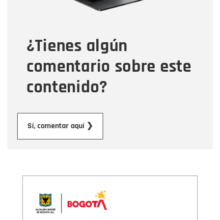
Tipo de comentario
¿Tienes algún
Mensaje
comentario sobre este
contenido?
Enviar
Sí, comentar aquí ❯