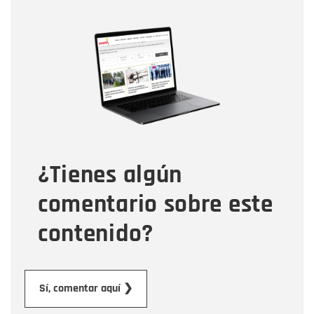
Nombre
Nombre
Correo electrónico
Tipo de comentario
¿Tienes algún
Mensaje
comentario sobre este
contenido?
Enviar
Sí, comentar aquí ❯