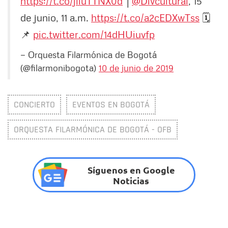
https://t.co/jlluTTNX0d
│
@Divcultural
, 15
de junio, 11 a.m.
https://t.co/a2cEDXwTss
🗓️
📌
pic.twitter.com/14dHUiuvfp
— Orquesta Filarmónica de Bogotá
(@filarmonibogota)
10 de junio de 2019
CONCIERTO
EVENTOS EN BOGOTÁ
ORQUESTA FILARMÓNICA DE BOGOTÁ - OFB
Síguenos en Google
Noticias