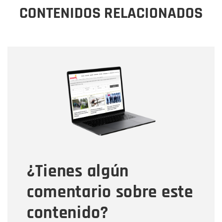
CONTENIDOS RELACIONADOS
Nombre
Nombre
Correo electrónico
Tipo de comentario
¿Tienes algún
Mensaje
comentario sobre este
contenido?