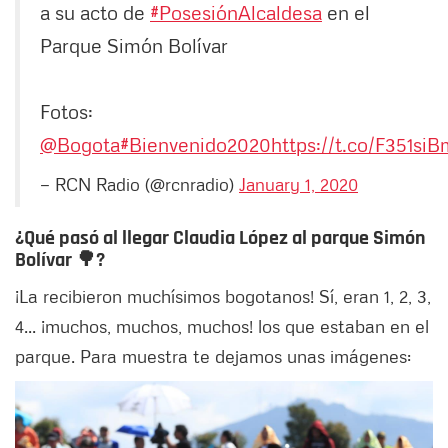
a su acto de
#PosesiónAlcaldesa
en el
Parque Simón Bolívar
Fotos:
@Bogota
#Bienvenido2020
https://t.co/F351si
— RCN Radio (@rcnradio)
January 1, 2020
¿Qué pasó al llegar Claudia López al parque Simón
Bolívar 🌳?
¡La recibieron muchísimos bogotanos! Sí, eran 1, 2, 3,
4... ¡muchos, muchos, muchos! los que estaban en el
parque. Para muestra te dejamos unas imágenes: