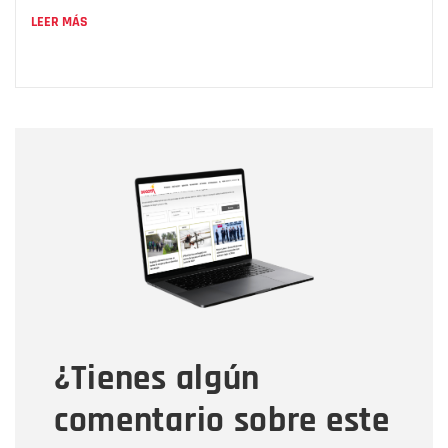
LEER MÁS
Nombre
Nombre
Correo electrónico
Tipo de comentario
¿Tienes algún
Mensaje
comentario sobre este