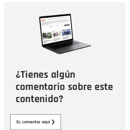
Nombre
Nombre
Correo electrónico
Tipo de comentario
¿Tienes algún
Mensaje
comentario sobre este
contenido?
Enviar
Sí, comentar aquí ❯